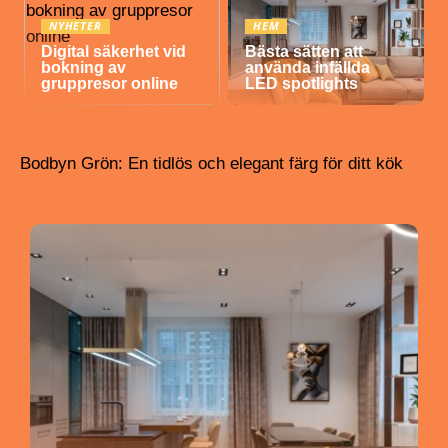
NYHETER
HEM
Digital säkerhet vid
Bästa sätten att
bokning av
använda infällda
gruppresor online
LED spotlights
Bodbyn Grön: En tidlös och elegant färg för ditt kök