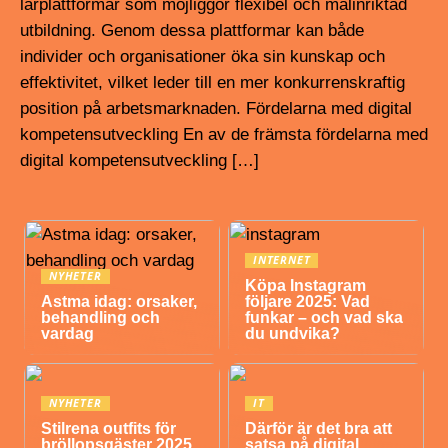
lärplattformar som möjliggör flexibel och målinriktad
utbildning. Genom dessa plattformar kan både
individer och organisationer öka sin kunskap och
effektivitet, vilket leder till en mer konkurrenskraftig
position på arbetsmarknaden. Fördelarna med digital
kompetensutveckling En av de främsta fördelarna med
digital kompetensutveckling […]
INTERNET
NYHETER
Köpa Instagram
Astma idag: orsaker,
följare 2025: Vad
behandling och
funkar – och vad ska
vardag
du undvika?
NYHETER
IT
Stilrena outfits för
Därför är det bra att
bröllopsgäster 2025
satsa på digital