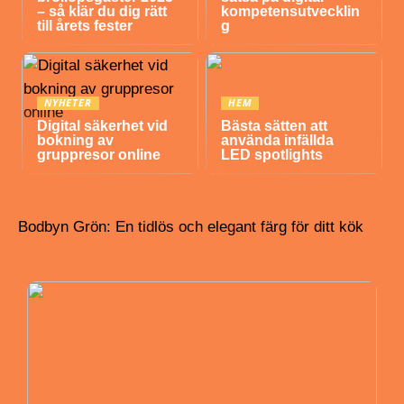
– så klär du dig rätt
kompetensutvecklin
till årets fester
g
NYHETER
HEM
Digital säkerhet vid
Bästa sätten att
bokning av
använda infällda
gruppresor online
LED spotlights
Bodbyn Grön: En tidlös och elegant färg för ditt kök