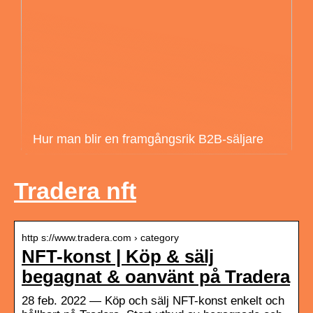
Hur man blir en framgångsrik B2B-säljare
Tradera nft
http s://www.tradera.com › category
NFT-konst | Köp & sälj
begagnat & oanvänt på Tradera
28 feb. 2022 — Köp och sälj NFT-konst enkelt och