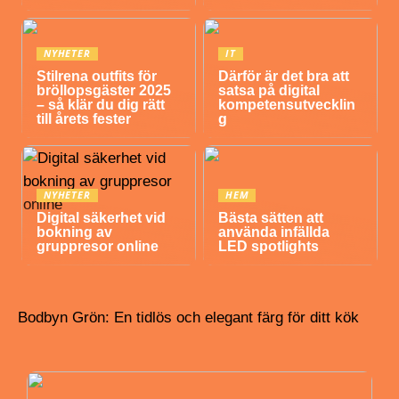
NYHETER
IT
Stilrena outfits för
Därför är det bra att
bröllopsgäster 2025
satsa på digital
– så klär du dig rätt
kompetensutvecklin
till årets fester
g
NYHETER
HEM
Digital säkerhet vid
Bästa sätten att
bokning av
använda infällda
gruppresor online
LED spotlights
Bodbyn Grön: En tidlös och elegant färg för ditt kök