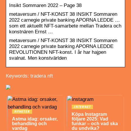
Insikt Sommaren 2022 – Page 38
metaversum / NFT-KONST 38 INSIKT Sommaren
2022 carnegie private banking APORNA LEDDE …
som ett aktuellt NFT-samarbete mellan Tradera och
konstnären Ernst …
metaversum / NFT-KONST 38 INSIKT Sommaren
2022 carnegie private banking APORNA LEDDE
REVOLUTIONEN NFT-konst. I år har hajpen
svalnat. Men konstvärlden
Keywords: tradera nft
INTERNET
NYHETER
Köpa Instagram
Astma idag: orsaker,
följare 2025: Vad
behandling och
funkar – och vad ska
vardag
du undvika?