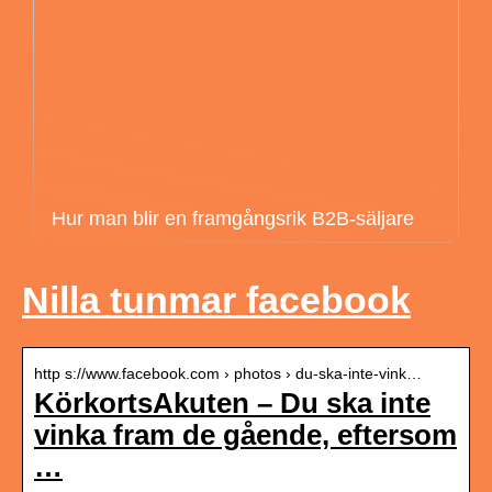
Hur man blir en framgångsrik B2B-säljare
Nilla tunmar facebook
http s://www.facebook.com › photos › du-ska-inte-vink…
KörkortsAkuten – Du ska inte
vinka fram de gående, eftersom
…