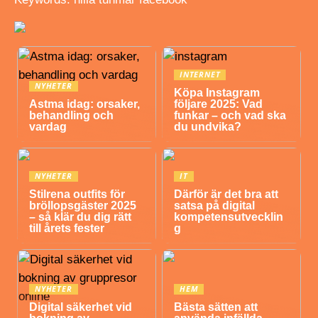
INTERNET
NYHETER
Köpa Instagram
Astma idag: orsaker,
följare 2025: Vad
behandling och
funkar – och vad ska
vardag
du undvika?
NYHETER
IT
Stilrena outfits för
Därför är det bra att
bröllopsgäster 2025
satsa på digital
– så klär du dig rätt
kompetensutvecklin
till årets fester
g
NYHETER
HEM
Digital säkerhet vid
Bästa sätten att