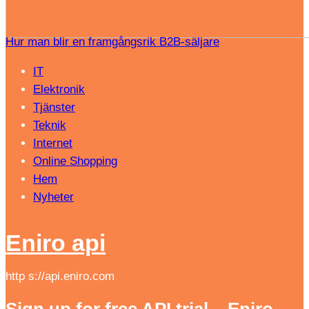
Hur man blir en framgångsrik B2B-säljare
IT
Elektronik
Tjänster
Teknik
Internet
Online Shopping
Hem
Nyheter
Eniro api
http s://api.eniro.com
Sign up for free API trial – Eniro