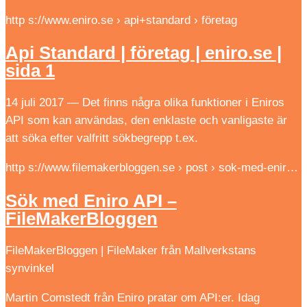
http s://www.eniro.se › api+standard › företag
Api Standard | företag | eniro.se |
sida 1
14 juli 2017 — Det finns några olika funktioner i Eniros
API som kan användas, den enklaste och vanligaste är
att söka efter valfritt sökbegrepp t.ex.
http s://www.filemakerbloggen.se › post › sok-med-enir…
Sök med Eniro API –
FileMakerBloggen
FileMakerBloggen | FileMaker från Mallverkstans
synvinkel
Martin Comstedt från Eniro pratar om API:er. Idag