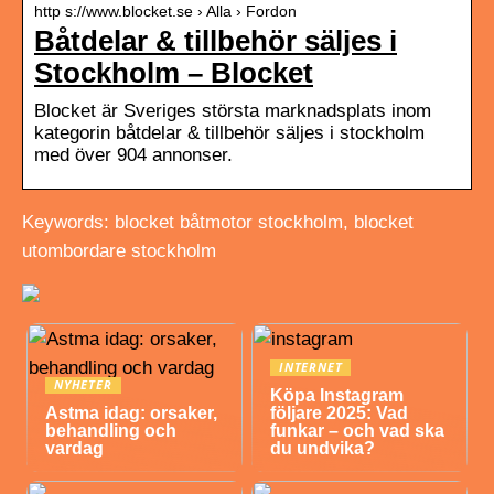
http s://www.blocket.se › Alla › Fordon
Båtdelar & tillbehör säljes i
Stockholm – Blocket
Blocket är Sveriges största marknadsplats inom
kategorin båtdelar & tillbehör säljes i stockholm
med över 904 annonser.
Keywords: blocket båtmotor stockholm, blocket
utombordare stockholm
INTERNET
NYHETER
Köpa Instagram
Astma idag: orsaker,
följare 2025: Vad
behandling och
funkar – och vad ska
vardag
du undvika?