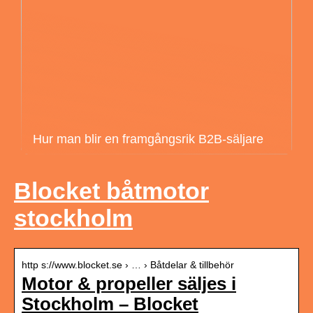
Hur man blir en framgångsrik B2B-säljare
Blocket båtmotor
stockholm
http s://www.blocket.se › … › Båtdelar & tillbehör
Motor & propeller säljes i
Stockholm – Blocket