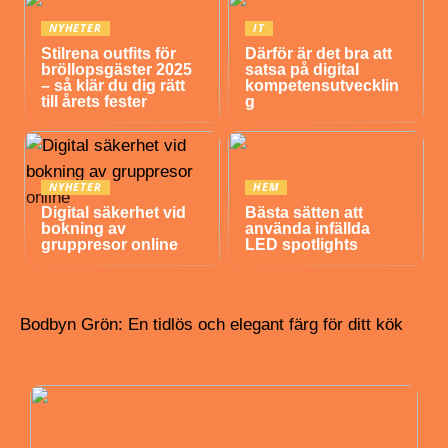
NYHETER
IT
Stilrena outfits för
Därför är det bra att
bröllopsgäster 2025
satsa på digital
– så klär du dig rätt
kompetensutvecklin
till årets fester
g
NYHETER
HEM
Digital säkerhet vid
Bästa sätten att
bokning av
använda infällda
gruppresor online
LED spotlights
Bodbyn Grön: En tidlös och elegant färg för ditt kök